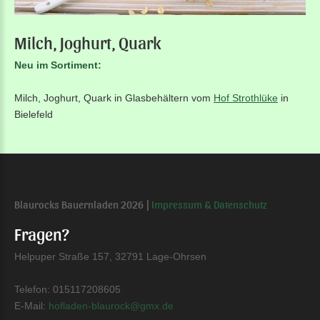
Milch,
Joghurt,
Quark
Neu im Sortiment:
Milch, Joghurt, Quark in Glasbehältern vom
Hof Strothlüke
in
Bielefeld
Blaurocks Bauernladen
2026
Impressum & Datenschutz
Fragen?
Helpuper Straße 157, 32791 Lage-Ohrsen
Telefon:
015117208605
E-Mail:
hofladen-blaurock@gmx.de